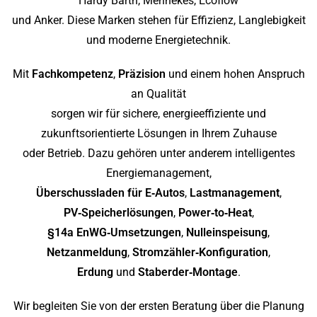
Hardy Barth, Mennekes, Ecoflow
und Anker. Diese Marken stehen für Effizienz, Langlebigkeit
und moderne Energietechnik.
Mit
Fachkompetenz
,
Präzision
und einem hohen Anspruch
an Qualität
sorgen wir für sichere, energieeffiziente und
zukunftsorientierte Lösungen in Ihrem Zuhause
oder Betrieb. Dazu gehören unter anderem intelligentes
Energiemanagement,
Überschussladen für E‑Autos
,
Lastmanagement
,
PV‑Speicherlösungen
,
Power‑to‑Heat
,
§14a EnWG‑Umsetzungen
,
Nulleinspeisung
,
Netzanmeldung
,
Stromzähler‑Konfiguration
,
Erdung
und
Staberder‑Montage
.
Wir begleiten Sie von der ersten Beratung über die Planung